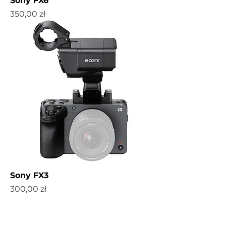
Sony FX6
Cena
350,00 zł
Sony FX3
Cena
300,00 zł