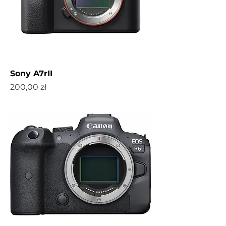
Sony A7rII
Cena
200,00 zł