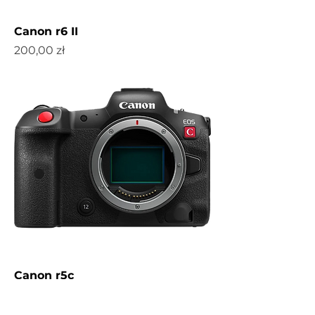
Canon r6 II
Cena
200,00 zł
Canon r5c
Cena
300,00 zł