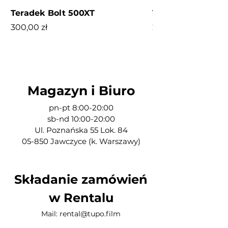
Teradek Bolt 500XT
Tilta Nucleus M
Cena
Cena
300,00 zł
200,00 zł
Magazyn i Biuro
pn-pt 8:00-20:00
sb-nd 10:00-20:00
Ul. Poznańska 55 Lok. 84
05-850 Jawczyce (k. Warszawy)​
Składanie zamówień
w Rentalu
Mail:
rental@tupo.film
Tel:
504 416 967