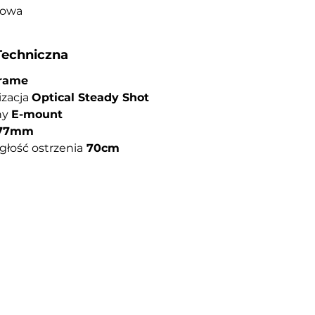
towa
Techniczna
Frame
izacja
Optical Steady Shot
ny
E-mount
77mm
głość ostrzenia
70cm