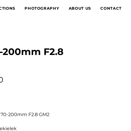
CTIONS
PHOTOGRAPHY
ABOUT US
CONTACT
0-200mm F2.8
Price
0
y 70-200mm F2.8 GM2
dekielek