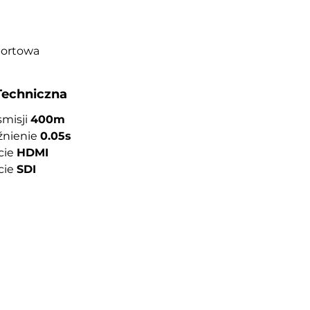
portowa
Techniczna
smisji
400m
źnienie
0.05s
ście
HDMI
ście
SDI