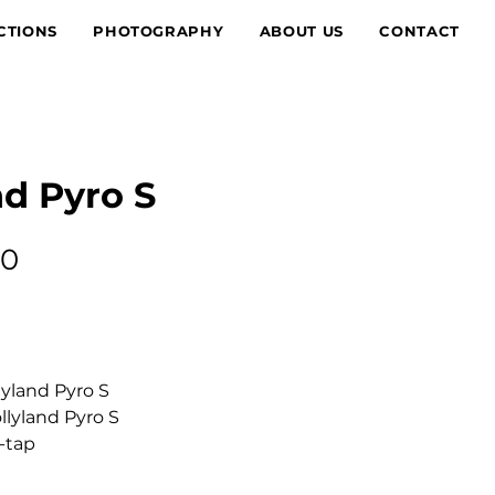
CTIONS
PHOTOGRAPHY
ABOUT US
CONTACT
nd Pyro S
Price
00
lyland Pyro S
llyland Pyro S
D-tap