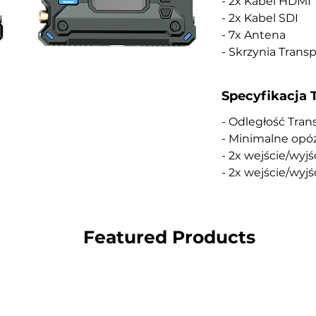
- 2x Kabel HDMI
- 2x Kabel SDI
- 7x Antena
- Skrzynia Trans
Specyfikacja 
- Odległość Tran
- Minimalne opó
- 2x wejście/wyj
- 2x wejście/wyj
Featured Products