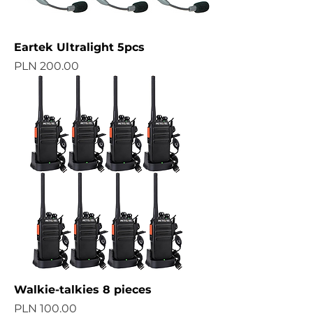
Eartek Ultralight 5pcs
Price
PLN 200.00
Walkie-talkies 8 pieces
Price
PLN 100.00