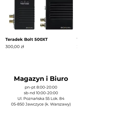
Teradek Bolt 500XT
Tilta Nucleus M
Cena
Cena
300,00 zł
200,00 zł
Magazyn i Biuro
pn-pt 8:00-20:00
sb-nd 10:00-20:00
Ul. Poznańska 55 Lok. 84
05-850 Jawczyce (k. Warszawy)​