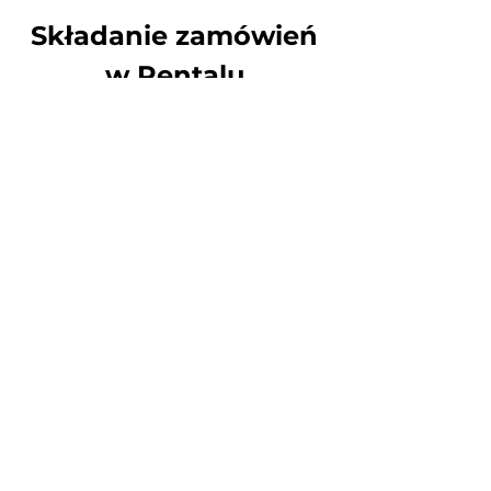
Składanie zamówień
w Rentalu
Mail:
rental@tupo.film
Tel:
504 416 967
​Adam Załuska - Tupo Film
Tadeusza Kowalika 46
05-101 Skierdy
NIP: 5361989101
Warunki korzystania ze strony internetowej
Polityka prywatności
Polityka plików cookie
© 2025 TUPO FILM