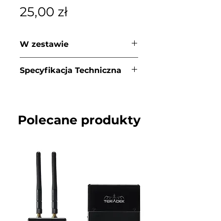
Cena
25,00 zł
W zestawie
- Statyw Metalowy
Specyfikacja Techniczna
- Wysokość minimalna
100cm
- Wysokość maksymalna
280cm
Polecane produkty
- Konstrukcja
Aluminiowa
- Maksymalny udźwig
8kg