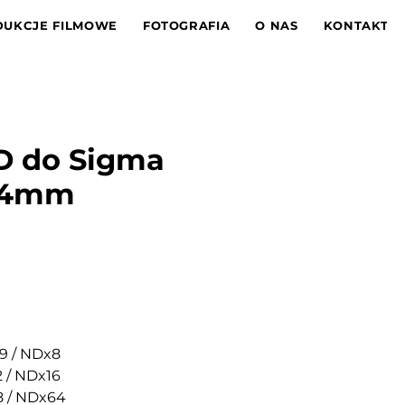
UKCJE FILMOWE
FOTOGRAFIA
O NAS
KONTAKT
ND do Sigma
-24mm
na
.9 / NDx8
.2 / NDx16
.8 / NDx64